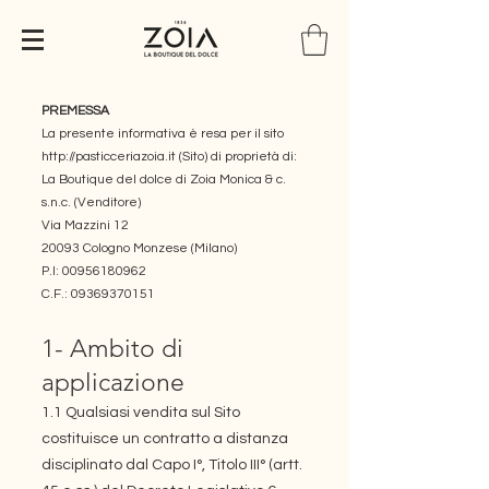
PREMESSA
La presente informativa è resa per il sito
http://pasticceriazoia.it
(Sito) di proprietà di:
La Boutique del dolce di Zoia Monica & c.
s.n.c. (Venditore)
Via Mazzini 12
20093 Cologno Monzese (Milano)
P.I: 00956180962
C.F.: 09369370151
1- Ambito di
applicazione
1.1 Qualsiasi vendita sul Sito
costituisce un contratto a distanza
disciplinato dal Capo I°, Titolo III° (artt.